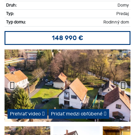
Druh:
Domy
Typ:
Predaj
Typ domu:
Rodinný dom
148 990 €
Prehrať video
Pridať medzi obľúbené