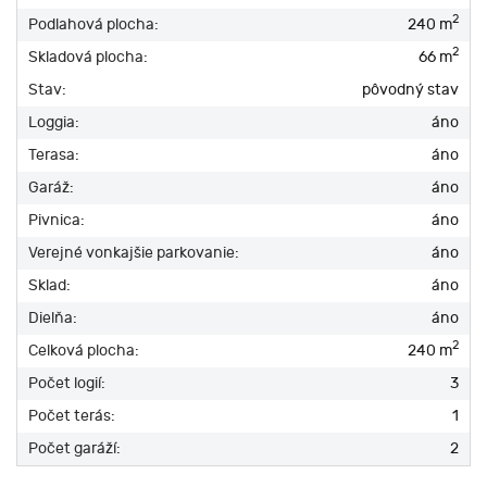
2
Podlahová plocha:
240 m
2
Skladová plocha:
66 m
Stav:
pôvodný stav
Loggia:
áno
Terasa:
áno
Garáž:
áno
Pivnica:
áno
Verejné vonkajšie parkovanie:
áno
Sklad:
áno
Dielňa:
áno
2
Celková plocha:
240 m
Počet logií:
3
Počet terás:
1
Počet garáží:
2