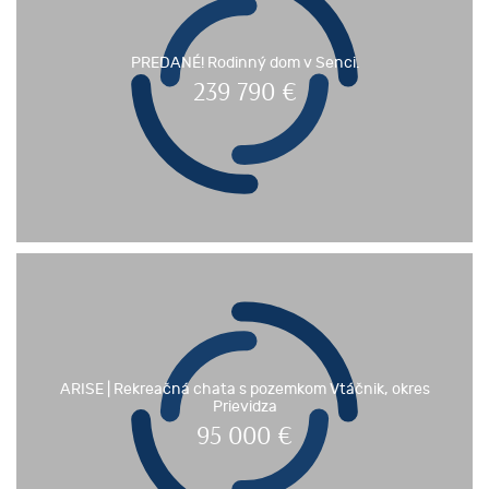
PREDANÉ! Rodinný dom v Senci.
239 790
€
ARISE | Rekreačná chata s pozemkom Vtáčnik, okres
Prievidza
95 000
€