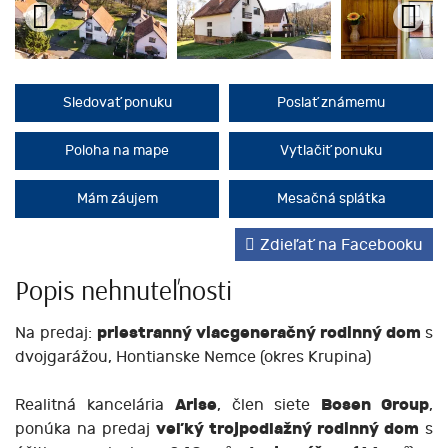
Sledovať ponuku
Poslať známemu
Poloha na mape
Vytlačiť ponuku
Mám záujem
Mesačná splátka
Zdieľať na Facebooku
Popis nehnuteľnosti
Na predaj:
priestranný viacgeneračný rodinný dom
s
dvojgarážou, Hontianske Nemce (okres Krupina)
Realitná kancelária
Arise
, člen siete
Bosen Group
,
ponúka na predaj
veľký trojpodlažný rodinný dom
s