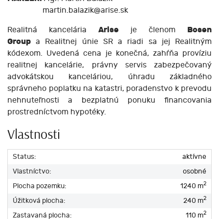
martin.balazik@arise.sk
Realitná kancelária
Arise
je členom
Bosen
Group
a Realitnej únie SR a riadi sa jej Realitným
kódexom. Uvedená cena je konečná, zahŕňa províziu
realitnej kancelárie, právny servis zabezpečovaný
advokátskou kanceláriou, úhradu základného
správneho poplatku na katastri, poradenstvo k prevodu
nehnuteľnosti a bezplatnú ponuku financovania
prostredníctvom hypotéky.
Vlastnosti
Status:
aktívne
Vlastníctvo:
osobné
2
Plocha pozemku:
1240 m
2
Úžitková plocha:
240 m
2
Zastavaná plocha:
110 m