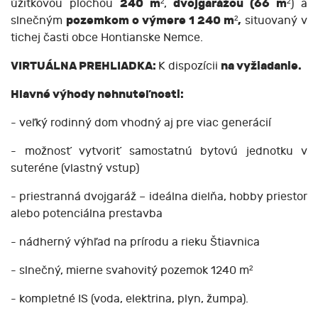
úžitkovou plochou
240 m²
,
dvojgarážou (66 m²
) a
slnečným
pozemkom o výmere 1 240 m²,
situovaný v
tichej časti obce Hontianske Nemce.
VIRTUÁLNA PREHLIADKA:
K dispozícii
na vyžiadanie.
Hlavné výhody nehnuteľnosti:
- veľký rodinný dom vhodný aj pre viac generácií
- možnosť vytvoriť samostatnú bytovú jednotku v
suteréne (vlastný vstup)
- priestranná dvojgaráž – ideálna dielňa, hobby priestor
alebo potenciálna prestavba
- nádherný výhľad na prírodu a rieku Štiavnica
- slnečný, mierne svahovitý pozemok 1240 m²
- kompletné IS (voda, elektrina, plyn, žumpa).