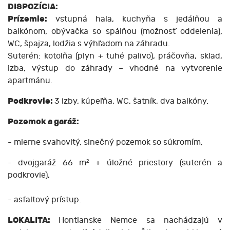
DISPOZÍCIA:
Prízemie:
vstupná hala, kuchyňa s jedálňou a
balkónom, obývačka so spálňou (možnosť oddelenia),
WC, špajza, lodžia s výhľadom na záhradu.
Suterén: kotolňa (plyn + tuhé palivo), práčovňa, sklad,
izba, výstup do záhrady – vhodné na vytvorenie
apartmánu.
Podkrovie:
3 izby, kúpeľňa, WC, šatník, dva balkóny.
Pozemok a garáž:
- mierne svahovitý, slnečný pozemok so súkromím,
- dvojgaráž 66 m² + úložné priestory (suterén a
podkrovie),
- asfaltový prístup.
LOKALITA:
Hontianske Nemce sa nachádzajú v