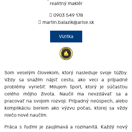
realitný maklér
0903 549 178
martin.balazik@arise.sk
Vizitka
Som veselým človekom, ktorý nasleduje svoje túžby.
Vždy sa snažím nájsť cestu, ako veci a prípadné
problémy vyriešiť. Milujem šport, ktorý je súčasťou
celého môjho života. Naučil ma nevzdávať sa a
pracovať na svojom rozvoji. Prípadný neúspech, alebo
komplikáciu beriem ako výzvu počas, ktorej sa vždy
niečo nové naučím.
Práca s ľuďmi je zaujímavá a rozmanitá. Každý nový