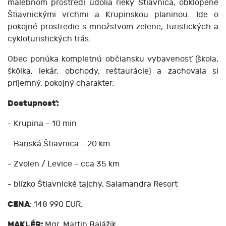
malebnom prostredí údolia rieky Štiavnica, obklopené
Štiavnickými vrchmi a Krupinskou planinou. Ide o
pokojné prostredie s množstvom zelene, turistických a
cykloturistických trás.
Obec ponúka kompletnú občiansku vybavenosť (škola,
škôlka, lekár, obchody, reštaurácie) a zachovala si
príjemný, pokojný charakter.
Dostupnosť:
- Krupina – 10 min
- Banská Štiavnica – 20 km
- Zvolen / Levice – cca 35 km
- blízko Štiavnické tajchy, Salamandra Resort
CENA
: 148 990 EUR.
MAKLÉR:
Mgr. Martin Balážik