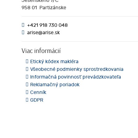
Jesenského 7/C
958 01 Partizánske
+421 918 730 048
arise@arise.sk
Viac informácií
Etický kódex makléra
Všeobecné podmienky sprostredkovania
Informačná povinnosť prevádzkovateľa
Reklamačný poriadok
Cenník
GDPR