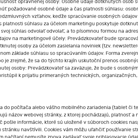
lušnosť oprávnenej osoby: Osobné údaje dotknutých osôb s
tnúť požadované osobné údaje a čas platnosti súhlasu: oso
predzmluvných vzťahov, keďže spracúvanie osobných údajov 
as platnosti súhlasu za účelom marketingu poskytuje dotknu
voj súhlas odvolať odvolať, a to písomnou formou na adres
ajov na marketingové účely: Prevádzkovateľ bude spracov
knutej osoby za účelom zasielania noviniek (tzv. newsletter
nom základe súhlasu so spracúvaním údajov. Forma zverejn
ebo je zrejmé, že sa do týchto krajín uskutoční prenos osob
nutej osoby: Prevádzkovateľ sa zaväzuje, že bude s osobný
ristúpil k prijatiu primeraných technických, organizačných
a do počítača alebo vášho mobilného zariadenia (tablet či te
jú názov webovej stránky, z ktorej pochádzajú, platnosť a n
ač pošle informácie, ktoré sú uložené v súboroch cookies na
 stránku navštívili. Cookies vám môžu uľahčiť používanie str
om načítaní nemusíte znova zadávať svoje prihlasovacie úda