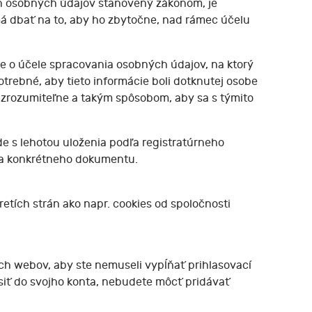
ah osobných údajov stanovený zákonom, je
á dbať na to, aby ho zbytočne, nad rámec účelu
 o účele spracovania osobných údajov, na ktorý
otrebné, aby tieto informácie boli dotknutej osobe
a zrozumiteľne a takým spôsobom, aby sa s týmito
 s lehotou uloženia podľa registratúrneho
sa konkrétneho dokumentu.
etích strán ako napr. cookies od spoločnosti
ch webov, aby ste nemuseli vypĺňať prihlasovací
ásiť do svojho konta, nebudete môcť pridávať