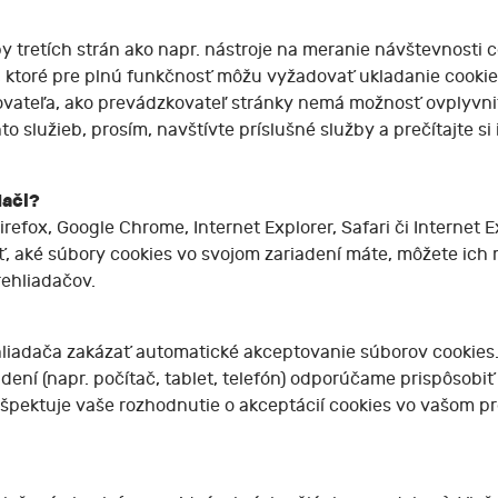
y tretích strán ako napr. nástroje na meranie návštevnosti 
n, ktoré pre plnú funkčnosť môžu vyžadovať ukladanie cookies
ovateľa, ako prevádzkovateľ stránky nemá možnosť ovplyvniť
hto služieb, prosím, navštívte príslušné služby a prečítajte 
dači?
refox, Google Chrome, Internet Explorer, Safari či Internet Ex
rieť, aké súbory cookies vo svojom zariadení máte, môžete 
rehliadačov.
liadača zakázať automatické akceptovanie súborov cookies.
dení (napr. počítač, tablet, telefón) odporúčame prispôsobiť
rešpektuje vaše rozhodnutie o akceptácií cookies vo vašom 