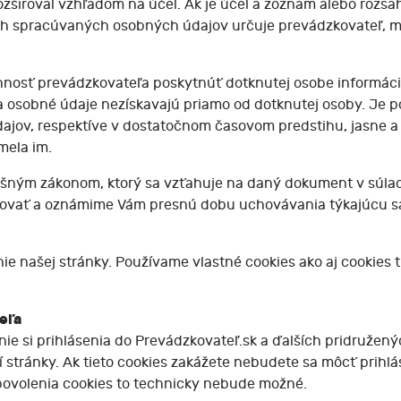
zširoval vzhľadom na účel. Ak je účel a zoznam alebo rozs
sah spracúvaných osobných údajov určuje prevádzkovateľ, m
nosť prevádzkovateľa poskytnúť dotknutej osobe informácie
sa osobné údaje nezískavajú priamo od dotknutej osoby. Je p
údajov, respektíve v dostatočnom časovom predstihu, jasne 
mela im.
šným zákonom, ktorý sa vzťahuje na daný dokument v súlade
tovať a oznámime Vám presnú dobu uchovávania týkajúcu 
e našej stránky. Používame vlastné cookies ako aj cookies tr
eľa
e si prihlásenia do Prevádzkovateľ.sk a ďalších pridružený
 stránky. Ak tieto cookies zakážete nebudete sa môcť prihl
povolenia cookies to technicky nebude možné.