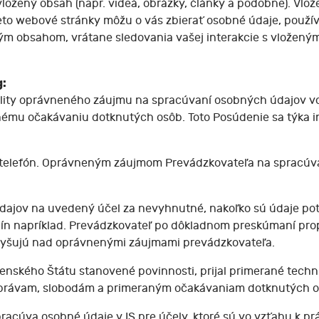
ožený obsah (napr. videá, obrázky, články a podobne). Vlož
eto webové stránky môžu o vás zbierať osobné údaje, použív
ným obsahom, vrátane sledovania vašej interakcie s vložen
g:
lity oprávneného záujmu na spracúvaní osobných údajov v
ému očakávaniu dotknutých osôb. Toto Posúdenie sa týka i
 telefón. Oprávneným záujmom Prevádzkovateľa na spracúvan
jov na uvedený účel za nevyhnutné, nakoľko sú údaje potre
dín napríklad. Prevádzkovateľ po dôkladnom preskúmaní pro
vyšujú nad oprávnenými záujmami prevádzkovateľa.
lenského Štátu stanovené povinnosti, prijal primerané techn
 právam, slobodám a primeraným očakávaniam dotknutých o
racúva osobné údaje v IS pre účely, ktoré sú vo vzťahu k p