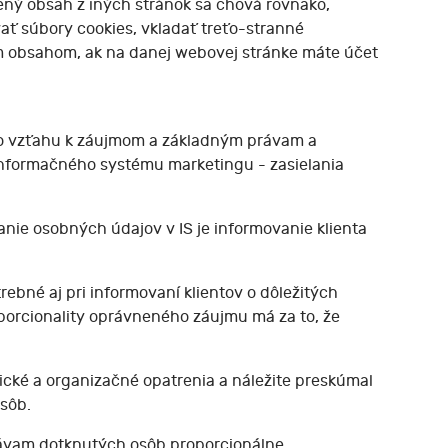
ený obsah z iných stránok sa chová rovnako,
ať súbory cookies, vkladať treťo-stranné
ým obsahom, ak na danej webovej stránke máte účet
o vzťahu k záujmom a základným právam a
nformačného systému marketingu - zasielania
ie osobných údajov v IS je informovanie klienta
bné aj pri informovaní klientov o dôležitých
porcionality oprávneného záujmu má za to, že
ické a organizačné opatrenia a náležite preskúmal
sôb.
rávam dotknutých osôb proporcionálne.