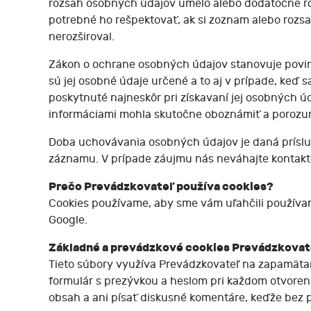
rozsah osobných údajov umelo alebo dodatočne ro
potrebné ho rešpektovať, ak si zoznam alebo roz
nerozširoval.
Zákon o ochrane osobných údajov stanovuje povin
sú jej osobné údaje určené a to aj v prípade, keď 
poskytnuté najneskôr pri získavaní jej osobných 
informáciami mohla skutočne oboznámiť a porozu
Doba uchovávania osobných údajov je daná príslu
záznamu. V prípade záujmu nás neváhajte kontak
Prečo Prevádzkovateľ používa cookies?
Cookies používame, aby sme vám uľahčili používani
Google.
Základné a prevádzkové cookies Prevádzkovat
Tieto súbory využíva Prevádzkovateľ na zapamätani
formulár s prezývkou a heslom pri každom otvorení
obsah a ani písať diskusné komentáre, keďže bez 