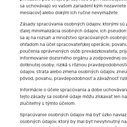
sa uchovávajú vo vašom zariadení kým nezavriete s
mesiacov) alebo dokým ich ručne nevymažete.
Zásady spracúvania osobných údajov, ktorými sú z
ďalej minimalizácia osobných údajov, ich pseudony
sa aj na rozsah a množstvo spracúvaných osobnýc
ohľadom na účel spracovateľskej operácie; povahu
poučenia oprávnených osôb prevádzkovateľa; prija
informovanie dozorného orgánu a zodpovednej osob
dotknutej osoby; riziká s rôznou pravdepodobnos
údajov, strata alebo zmena osobných údajov, zneu
pôvod, povahu, pravdepodobnosť a závažnosť rizika
Informácie o účele spracúvania a dobe uchováva
tejto zásady sa osobné údaje môžu získavať len n
zlučiteľný s týmto účelom.
Spracúvanie osobných údajov má byť úzko naviaza
osobných údajov, ktorý by mal byť nevyhnutný na