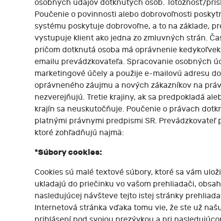
osobných údajov dotknutých osôb. Totožnosť/prís
Poučenie o povinnosti alebo dobrovoľnosti posky
systému poskytuje dobrovoľne, a to na základe, 
vystupuje klient ako jedna zo zmluvných strán. Č
pričom dotknutá osoba má oprávnenie kedykoľvek s
emailu prevádzkovateľa. Spracovanie osobných úd
marketingové účely a použije e-mailovú adresu dot
oprávneného záujmu a nových zákazníkov na práv
nezverejňujú. Tretie krajiny, ak sa predpokladá al
krajín sa neuskutočňuje. Poučenie o právach dotk
platnými právnymi predpismi SR. Prevádzkovateľ p
ktoré zohľadňujú najmä:
*Súbory cookies:
Cookies sú malé textové súbory, ktoré sa vám uloži
ukladajú do priečinku vo vašom prehliadači, obsahu
nasledujúcej návšteve tejto istej stránky prehliad
Internetová stránka vďaka tomu vie, že ste už našu
prihlásení pod svojou prezývkou a pri nasledujúc