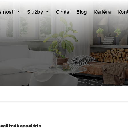
ľnosti
Služby
O nás
Blog
Kariéra
Kon
ealitná kancelária