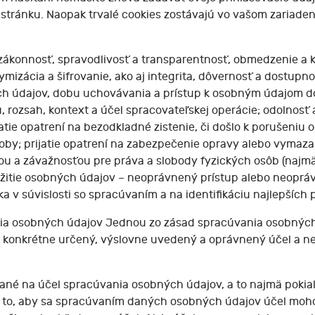
tránku. Naopak trvalé cookies zostávajú vo vašom zariadení 
ákonnosť, spravodlivosť a transparentnosť, obmedzenie a k
mizácia a šifrovanie, ako aj integrita, dôvernosť a dostupn
h údajov, dobu uchovávania a prístup k osobným údajom d
, rozsah, kontext a účel spracovateľskej operácie; odolno
tie opatrení na bezodkladné zistenie, či došlo k porušeni
y; prijatie opatrení na zabezpečenie opravy alebo vymazan
ťou a závažnosťou pre práva a slobody fyzických osôb (na
žitie osobných údajov – neoprávnený prístup alebo neopráv
 v súvislosti so spracúvaním a na identifikáciu najlepších p
nia osobných údajov Jednou zo zásad spracúvania osobných
a konkrétne určený, výslovne uvedený a oprávnený účel a ne
né na účel spracúvania osobných údajov, a to najmä pokia
 to, aby sa spracúvaním daných osobných údajov účel mohol