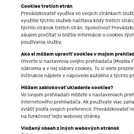
Cookies tretích strán
Prevádzkovateľ využíva vo svojich stránkach služb
využitie týchto služieb načítava kódy tretích strá
týchto stránok tretích strán. Spoločnosť Prevádzk
záujem prečítať si bližšie informácie o cookies týc
používania služby.
Ako si môžem upraviť cookies v mojom prehlia
Otvorte si nastavenia svojho prehliadača (Mozilla Fi
súkromia a v nej súbory cookies. Tu si viete prez
inštrukcie nájdete v nápovede každého z týchto p
Môžem zablokovať ukladanie cookies?
Vo svojom prehliadači môžete v nastaveniach preh
internetového prehliadača. Ak používate viac zaria
zvlášť podľa svojich preferencií. Prevádzkovateľ 
na funkčnosť tejto webovej stránky.
Vložený obsah z iných webových stránok