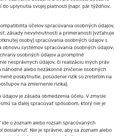
do uplynutia svojej platnosti (napr. pár týždňov,
ompatibilita účelov spracúvania osobných údajov,
osť; zásady nevyhnutnosti a primeranosti (vzťahuje
otknutej osoby) spracúvania osobných údajov s
sť a obnovu systémov spracúvania osobných údajov;
u ochrany osobných údajov a promptné
ie nesprávnych údajov, či realizáciu iných práv
jmä náhodné alebo nezákonné zničenie osobných
nené poskytnutie, posúdenie rizík so zreteľom na
ostupov na zmiernenie rizika).
 údajov je zásada obmedzenia účelu. V zmysle
smú sa ďalej spracúvať spôsobom, ktorý nie je
ľ ide o zoznam alebo rozsah spracúvaných
 dosiahnuť. Nie je správne, aby sa zoznam alebo