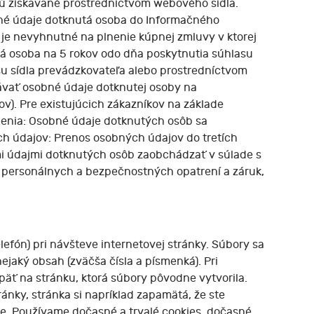
ú získavané prostredníctvom webového sídla.
bné údaje dotknutá osoba do Informačného
je nevyhnutné na plnenie kúpnej zmluvy v ktorej
tá osoba na 5 rokov odo dňa poskytnutia súhlasu
u sídla prevádzkovateľa alebo prostredníctvom
ávať osobné údaje dotknutej osoby na
ov). Pre existujúcich zákazníkov na základe
enia: Osobné údaje dotknutých osôb sa
ných údajov: Prenos osobných údajov do tretích
mi údajmi dotknutých osôb zaobchádzať v súlade s
, personálnych a bezpečnostných opatrení a záruk,
lefón) pri návšteve internetovej stránky. Súbory sa
ejaký obsah (zväčša čísla a písmenká). Pri
späť na stránku, ktorá súbory pôvodne vytvorila.
ánky, stránka si napríklad zapamätá, že ste
je. Používame dočasné a trvalé cookies, dočasné