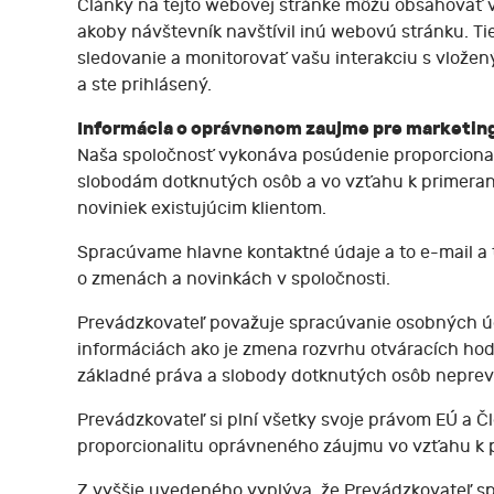
Články na tejto webovej stránke môžu obsahovať vl
akoby návštevník navštívil inú webovú stránku. Ti
sledovanie a monitorovať vašu interakciu s vlože
a ste prihlásený.
Informácia o oprávnenom zaujme pre marketin
Naša spoločnosť vykonáva posúdenie proporciona
slobodám dotknutých osôb a vo vzťahu k primeran
noviniek existujúcim klientom.
Spracúvame hlavne kontaktné údaje a to e-mail a
o zmenách a novinkách v spoločnosti.
Prevádzkovateľ považuje spracúvanie osobných úda
informáciách ako je zmena rozvrhu otváracích ho
základné práva a slobody dotknutých osôb nepre
Prevádzkovateľ si plní všetky svoje právom EÚ a Č
proporcionalitu oprávneného záujmu vo vzťahu k
Z vyššie uvedeného vyplýva, že Prevádzkovateľ sp