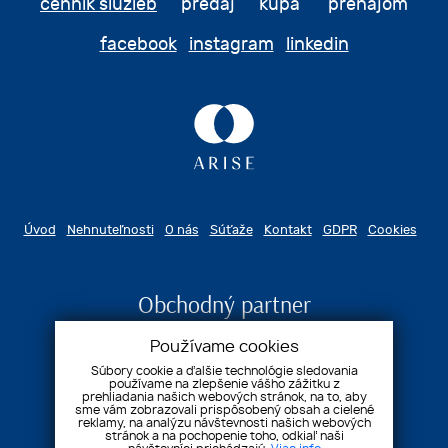
cenník služieb
predaj kúpa prenájom
facebook
instagram
linkedin
Úvod
Nehnuteľnosti
O nás
Súťaže
Kontakt
GDPR
Cookies
Obchodný partner
Používame cookies
Súbory cookie a ďalšie technológie sledovania
používame na zlepšenie vášho zážitku z
prehliadania našich webových stránok, na to, aby
sme vám zobrazovali prispôsobený obsah a cielené
reklamy, na analýzu návštevnosti našich webových
stránok a na pochopenie toho, odkiaľ naši