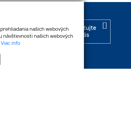
ner
kontaktujte
 prehliadania našich webových
nás
zu návštevnosti našich webových
.
Viac info
webdesign
|
webex.digital