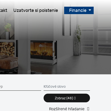
takt
Uzatvorte si poistenie
Financie
Zobraz
(48)
Rozšírené hľadanie