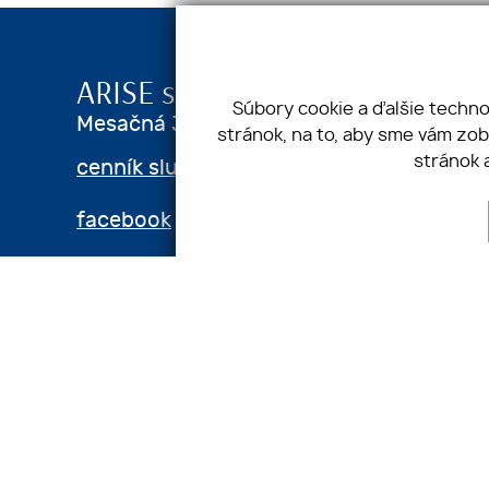
ARISE s.r.o.
Súbory cookie a ďalšie techn
Mesačná 3241/13, 821 02 Bratislava - m
stránok, na to, aby sme vám zo
stránok 
cenník služieb
predaj kúpa prená
facebook
instagram
linkedin
Úvod
Nehnuteľnosti
O nás
Sú
Cookies