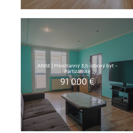
ARISE | Priestranný 3,5-izbový byt –
Partizánske
91 000
€