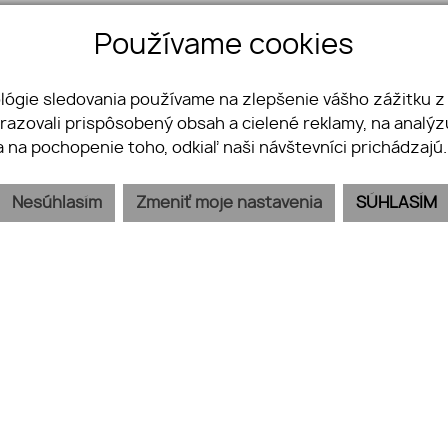
Používame cookies
Obchodný part
ológie sledovania používame na zlepšenie vášho zážitku z
estská časť Ružinov
brazovali prispôsobený obsah a cielené reklamy, na analý
a na pochopenie toho, odkiaľ naši návštevníci prichádzajú
jom
Nesúhlasím
Zmeniť moje nastavenia
SÚHLASÍM
ťaže
Kontakt
GDPR