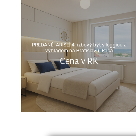
PREDANÉ| ARISE| 4-izbový byt s loggiou a
výhľadom na Bratislavu, Rača
Cena v RK