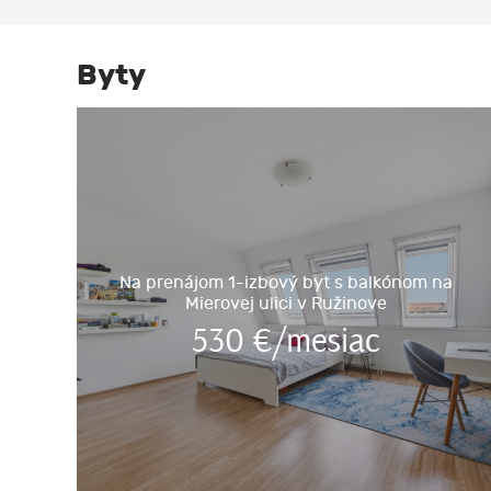
Byty
Na prenájom 1-izbový byt s balkónom na
Mierovej ulici v Ružinove
530
€/mesiac