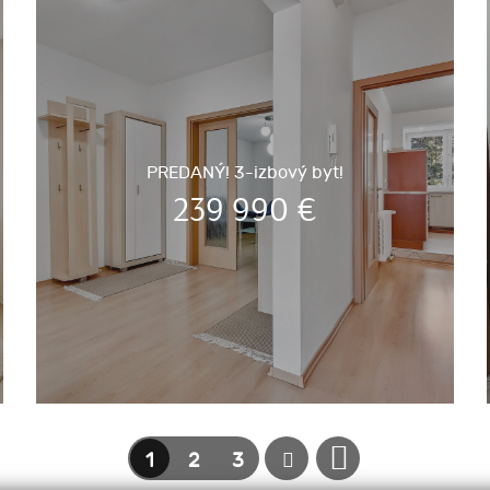
PREDANÝ! 3-izbový byt!
239 990
€
1
2
3