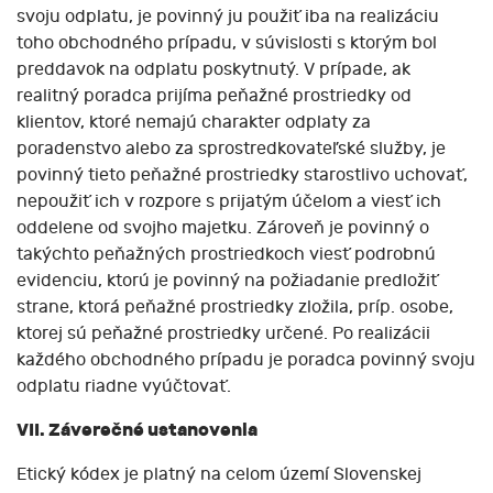
svoju odplatu, je povinný ju použiť iba na realizáciu
toho obchodného prípadu, v súvislosti s ktorým bol
preddavok na odplatu poskytnutý. V prípade, ak
realitný poradca prijíma peňažné prostriedky od
klientov, ktoré nemajú charakter odplaty za
poradenstvo alebo za sprostredkovateľské služby, je
povinný tieto peňažné prostriedky starostlivo uchovať,
nepoužiť ich v rozpore s prijatým účelom a viesť ich
oddelene od svojho majetku. Zároveň je povinný o
takýchto peňažných prostriedkoch viesť podrobnú
evidenciu, ktorú je povinný na požiadanie predložiť
strane, ktorá peňažné prostriedky zložila, príp. osobe,
ktorej sú peňažné prostriedky určené. Po realizácii
každého obchodného prípadu je poradca povinný svoju
odplatu riadne vyúčtovať.
VII. Záverečné ustanovenia
Etický kódex je platný na celom území Slovenskej