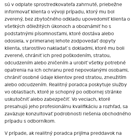
sú v odplate sprostredkovateľa zahrnuté, priebežne
informovať klienta o vývoji prípadu, ktorý mu bol
zverený, bez zbytočného odkladu upovedomiť klienta o
všetkých dôležitých úkonoch a oboznámiť ho s
podstatnými písomnosťami, ktoré dostáva alebo
odosiela, v primeranej lehote zodpovedať dopyty
klienta, starostlivo nakladať s dokladmi, ktoré mu boli
zverené, chrániť ich pred poškodením, stratou,
odcudzením alebo zničením a urobiť všetky potrebné
opatrenia na ich ochranu pred nepovolanými osobami,
chrániť osobné údaje klientov pred stratou, zneužitím
alebo odcudzením. Realitný poradca poskytuje služby
vo oblastiach, ktoré je schopný po odbornej stránke
uskutočniť alebo zabezpečiť. Vo veciach, ktoré
presahujú jeho profesionálnu kvalifikáciu a rozhľad, sa
zaväzuje konzultovať podrobnosti riešenia obchodného
prípadu s odborníkom.
V prípade, ak realitný poradca prijíma preddavok na