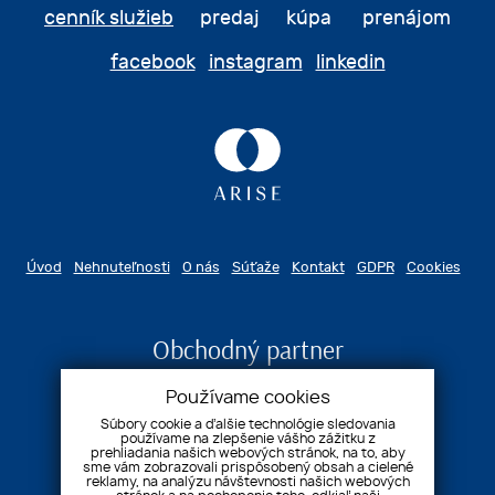
cenník služieb
predaj kúpa prenájom
facebook
instagram
linkedin
Úvod
Nehnuteľnosti
O nás
Súťaže
Kontakt
GDPR
Cookies
Obchodný partner
Používame cookies
Súbory cookie a ďalšie technológie sledovania
používame na zlepšenie vášho zážitku z
prehliadania našich webových stránok, na to, aby
sme vám zobrazovali prispôsobený obsah a cielené
reklamy, na analýzu návštevnosti našich webových