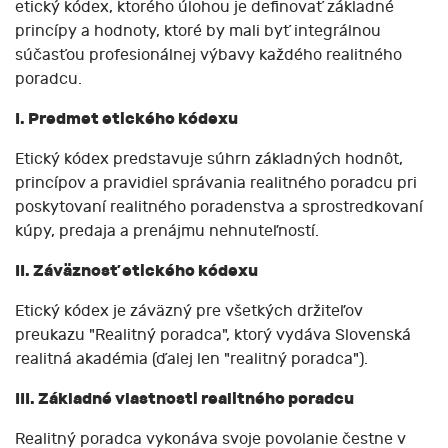
etický kódex, ktorého úlohou je definovať základné
princípy a hodnoty, ktoré by mali byť integrálnou
súčasťou profesionálnej výbavy každého realitného
poradcu.
I. Predmet etického kódexu
Etický kódex predstavuje súhrn základných hodnôt,
princípov a pravidiel správania realitného poradcu pri
poskytovaní realitného poradenstva a sprostredkovaní
kúpy, predaja a prenájmu nehnuteľností.
II. Záväznosť etického kódexu
Etický kódex je záväzný pre všetkých držiteľov
preukazu "Realitný poradca", ktorý vydáva Slovenská
realitná akadémia (ďalej len "realitný poradca").
III. Základné vlastnosti realitného poradcu
Realitný poradca vykonáva svoje povolanie čestne v