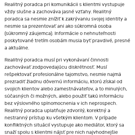
Realitný poradca pri komunikácii s klientmi vystupuje
vždy slušne a zachováva jasné vzťahy. Realitný
poradca sa nesmie znížiť k zakrývaniu svojej identity a
nesmie sa prezentovať ani ako súkromná osoba
(súkromný záujemca). Informácie o nehnuteľnosti
poskytované tretím osobám musia byť pravdivé, presné
a aktuálne.
Realitný poradca musí pri vykonávaní činnosti
zachovávať zodpovedajúcu diskrétnosť. Musí
rešpektovať profesionálne tajomstvo, nesmie najmä
prezradiť žiadnu dôvernú informáciu, ktorú získal od
svojich klientov alebo zamestnávateľov, a to minulých,
súčasných či možných, alebo použiť takú informáciu
bez výslovného splnomocnenia v ich neprospech.
Realitný poradca uplatňuje zdvorilý, korektný a
nestranný prístup ku všetkým klientom. V prípade
konfliktných situácií vystupuje ako mediátor, ktorý sa
snaží spolu s klientmi nájsť pre nich najvhodnejšie